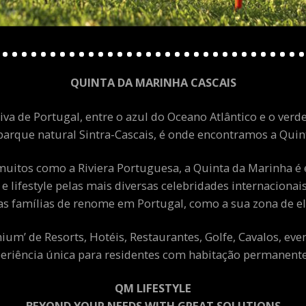
QUINTA DA MARINHA CASCAIS
va de Portugal, entre o azul do Oceano Atlântico e o verde
arque natural Sintra-Cascais, é onde encontramos a Quint
uitos como a Riviera Portuguesa, a Quinta da Marinha é 
 e lifestyle pelas mais diversas celebridades internacion
as famílias de renome em Portugal, como a sua zona de el
m’ de Resorts, Hotéis, Restaurantes, Golfe, Cavalos, eve
eriência única para residentes com habitação permanente 
QM LIFESTYLE
BEYOND YOUR NEEDS WITH GREAT SOLUTIONS