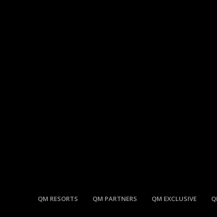
QM RESORTS
QM PARTNERS
QM EXCLUSIVE
Q