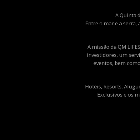
A Quinta d
Entre o mar e a serra, 
A missão da QM LIFEST
investidores, um ser
eventos, bem como 
Hotéis, Resorts, Alugu
Exclusivos e os m