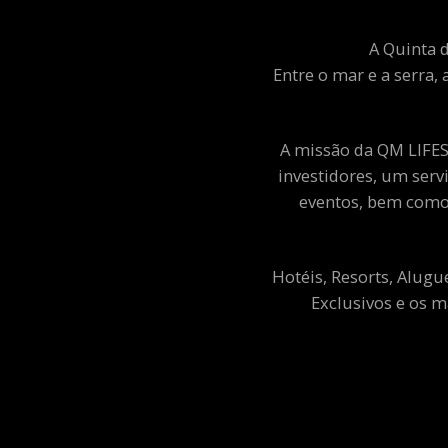
A Quinta d
Entre o mar e a serra, 
A missão da QM LIFEST
investidores, um ser
eventos, bem como 
Hotéis, Resorts, Alugu
Exclusivos e os m