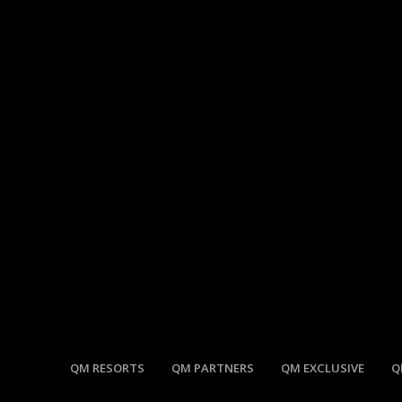
QM RESORTS
QM PARTNERS
QM EXCLUSIVE
Q