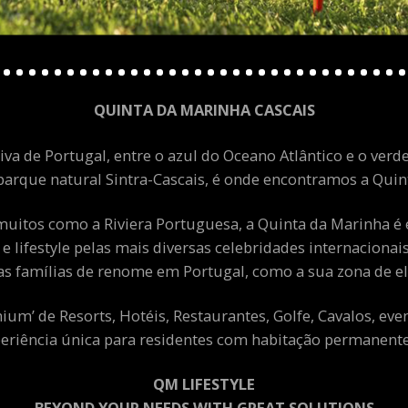
QUINTA DA MARINHA CASCAIS
va de Portugal, entre o azul do Oceano Atlântico e o verde
arque natural Sintra-Cascais, é onde encontramos a Quint
uitos como a Riviera Portuguesa, a Quinta da Marinha é 
 e lifestyle pelas mais diversas celebridades internacion
as famílias de renome em Portugal, como a sua zona de el
m’ de Resorts, Hotéis, Restaurantes, Golfe, Cavalos, eve
eriência única para residentes com habitação permanente 
QM LIFESTYLE
BEYOND YOUR NEEDS WITH GREAT SOLUTIONS