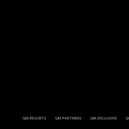
QM RESORTS
QM PARTNERS
QM EXCLUSIVE
Q