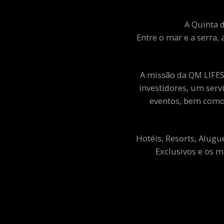
A Quinta d
Entre o mar e a serra, 
A missão da QM LIFEST
investidores, um ser
eventos, bem como 
Hotéis, Resorts, Alugu
Exclusivos e os m