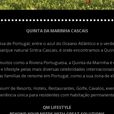
QUINTA DA MARINHA CASCAIS
va de Portugal, entre o azul do Oceano Atlântico e o verde
arque natural Sintra-Cascais, é onde encontramos a Quint
uitos como a Riviera Portuguesa, a Quinta da Marinha é 
 e lifestyle pelas mais diversas celebridades internacion
as famílias de renome em Portugal, como a sua zona de el
m’ de Resorts, Hotéis, Restaurantes, Golfe, Cavalos, eve
eriência única para residentes com habitação permanente 
QM LIFESTYLE
BEYOND YOUR NEEDS WITH GREAT SOLUTIONS