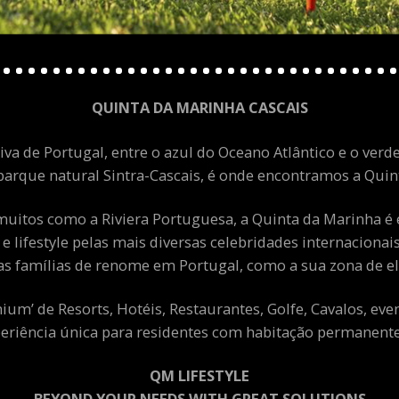
QUINTA DA MARINHA CASCAIS
va de Portugal, entre o azul do Oceano Atlântico e o verde
arque natural Sintra-Cascais, é onde encontramos a Quint
uitos como a Riviera Portuguesa, a Quinta da Marinha é 
 e lifestyle pelas mais diversas celebridades internacion
as famílias de renome em Portugal, como a sua zona de el
m’ de Resorts, Hotéis, Restaurantes, Golfe, Cavalos, eve
eriência única para residentes com habitação permanente 
QM LIFESTYLE
BEYOND YOUR NEEDS WITH GREAT SOLUTIONS