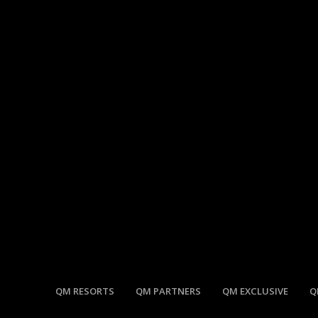
QM RESORTS
QM PARTNERS
QM EXCLUSIVE
Q