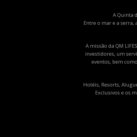
A Quinta d
Entre o mar e a serra, 
A missão da QM LIFEST
investidores, um ser
eventos, bem como 
Hotéis, Resorts, Alugu
Exclusivos e os m