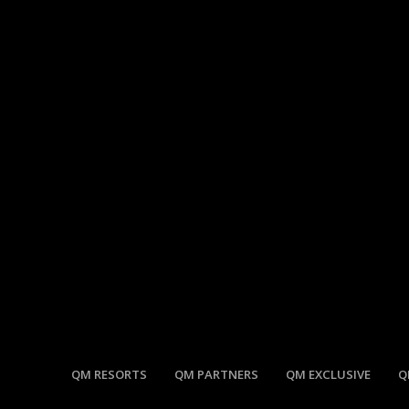
QM RESORTS
QM PARTNERS
QM EXCLUSIVE
Q