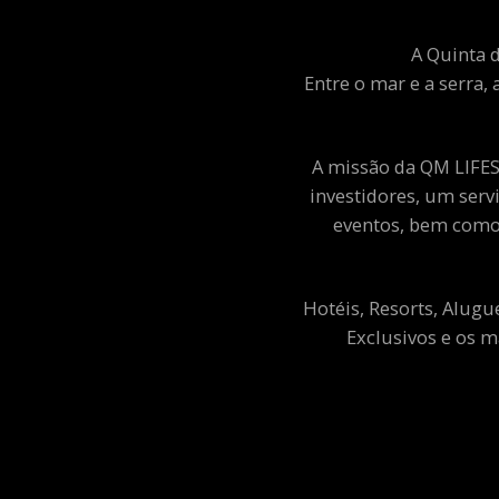
A Quinta d
Entre o mar e a serra, 
A missão da QM LIFEST
investidores, um ser
eventos, bem como 
Hotéis, Resorts, Alugu
Exclusivos e os m