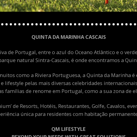
QUINTA DA MARINHA CASCAIS
va de Portugal, entre o azul do Oceano Atlântico e o verde
arque natural Sintra-Cascais, é onde encontramos a Quint
uitos como a Riviera Portuguesa, a Quinta da Marinha é 
 e lifestyle pelas mais diversas celebridades internacion
as famílias de renome em Portugal, como a sua zona de el
m’ de Resorts, Hotéis, Restaurantes, Golfe, Cavalos, eve
eriência única para residentes com habitação permanente 
QM LIFESTYLE
BEYOND YOUR NEEDS WITH GREAT SOLUTIONS