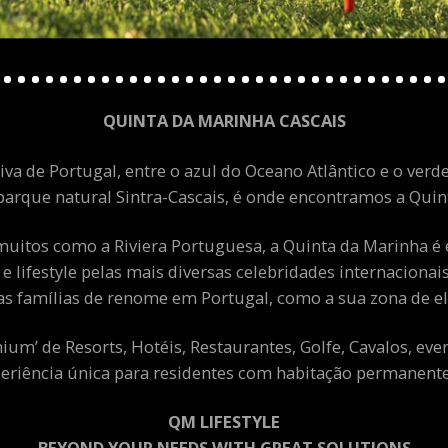
QUINTA DA MARINHA CASCAIS
va de Portugal, entre o azul do Oceano Atlântico e o verde
arque natural Sintra-Cascais, é onde encontramos a Quint
uitos como a Riviera Portuguesa, a Quinta da Marinha é 
 e lifestyle pelas mais diversas celebridades internacion
as famílias de renome em Portugal, como a sua zona de el
m’ de Resorts, Hotéis, Restaurantes, Golfe, Cavalos, eve
eriência única para residentes com habitação permanente 
QM LIFESTYLE
BEYOND YOUR NEEDS WITH GREAT SOLUTIONS