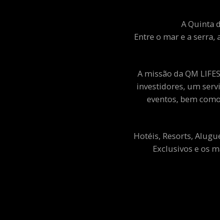
A Quinta d
Entre o mar e a serra, 
A missão da QM LIFEST
investidores, um ser
eventos, bem como 
Hotéis, Resorts, Alugu
Exclusivos e os m