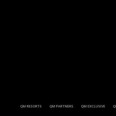
QM RESORTS
QM PARTNERS
QM EXCLUSIVE
Q