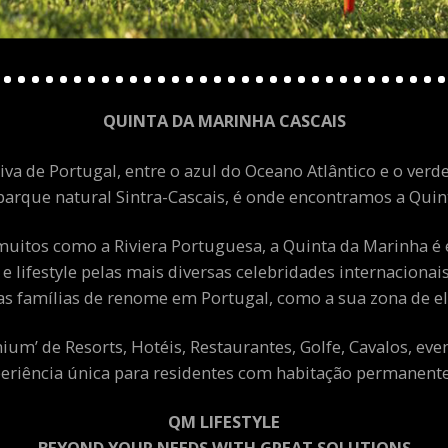
QUINTA DA MARINHA CASCAIS
va de Portugal, entre o azul do Oceano Atlântico e o verde
arque natural Sintra-Cascais, é onde encontramos a Quint
uitos como a Riviera Portuguesa, a Quinta da Marinha é 
 e lifestyle pelas mais diversas celebridades internacion
as famílias de renome em Portugal, como a sua zona de el
m’ de Resorts, Hotéis, Restaurantes, Golfe, Cavalos, eve
eriência única para residentes com habitação permanente 
QM LIFESTYLE
BEYOND YOUR NEEDS WITH GREAT SOLUTIONS