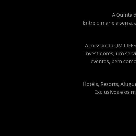
A Quinta d
Entre o mar e a serra, 
A missão da QM LIFEST
investidores, um ser
eventos, bem como 
Hotéis, Resorts, Alugu
Exclusivos e os m