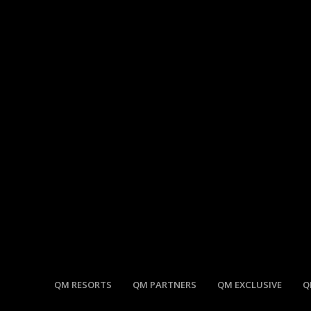
QM RESORTS
QM PARTNERS
QM EXCLUSIVE
Q