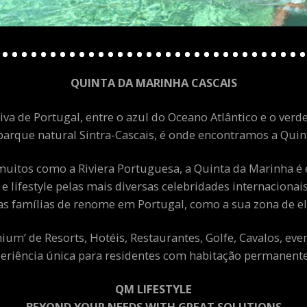
QUINTA DA MARINHA CASCAIS
va de Portugal, entre o azul do Oceano Atlântico e o verde
arque natural Sintra-Cascais, é onde encontramos a Quint
uitos como a Riviera Portuguesa, a Quinta da Marinha é 
 e lifestyle pelas mais diversas celebridades internacion
as famílias de renome em Portugal, como a sua zona de el
m’ de Resorts, Hotéis, Restaurantes, Golfe, Cavalos, eve
eriência única para residentes com habitação permanente 
QM LIFESTYLE
BEYOND YOUR NEEDS WITH GREAT SOLUTIONS