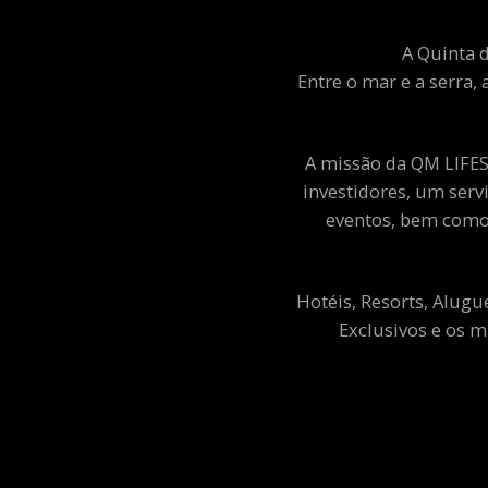
A Quinta d
Entre o mar e a serra, 
A missão da QM LIFEST
investidores, um ser
eventos, bem como 
Hotéis, Resorts, Alugu
Exclusivos e os m