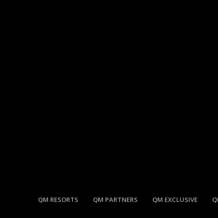
QM RESORTS
QM PARTNERS
QM EXCLUSIVE
Q