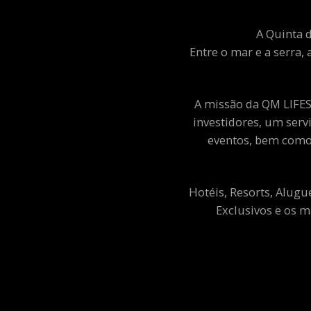
A Quinta d
Entre o mar e a serra, 
A missão da QM LIFEST
investidores, um ser
eventos, bem como 
Hotéis, Resorts, Alugu
Exclusivos e os m