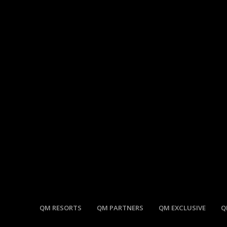
QM RESORTS
QM PARTNERS
QM EXCLUSIVE
Q