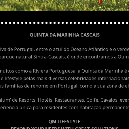
QUINTA DA MARINHA CASCAIS
va de Portugal, entre o azul do Oceano Atlântico e o verde
arque natural Sintra-Cascais, é onde encontramos a Quint
uitos como a Riviera Portuguesa, a Quinta da Marinha é 
 e lifestyle pelas mais diversas celebridades internacion
as famílias de renome em Portugal, como a sua zona de el
m’ de Resorts, Hotéis, Restaurantes, Golfe, Cavalos, eve
eriência única para residentes com habitação permanente 
QM LIFESTYLE
BEYOND YOUR NEEDS WITH GREAT SOLUTIONS