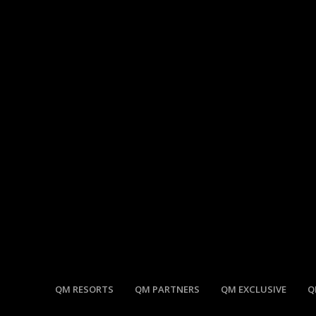
QM RESORTS
QM PARTNERS
QM EXCLUSIVE
Q