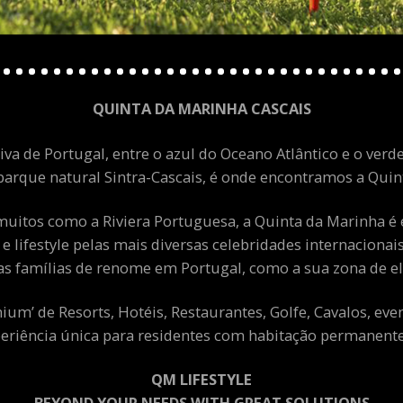
QUINTA DA MARINHA CASCAIS
va de Portugal, entre o azul do Oceano Atlântico e o verde
arque natural Sintra-Cascais, é onde encontramos a Quint
uitos como a Riviera Portuguesa, a Quinta da Marinha é 
 e lifestyle pelas mais diversas celebridades internacion
as famílias de renome em Portugal, como a sua zona de el
m’ de Resorts, Hotéis, Restaurantes, Golfe, Cavalos, eve
eriência única para residentes com habitação permanente 
QM LIFESTYLE
BEYOND YOUR NEEDS WITH GREAT SOLUTIONS