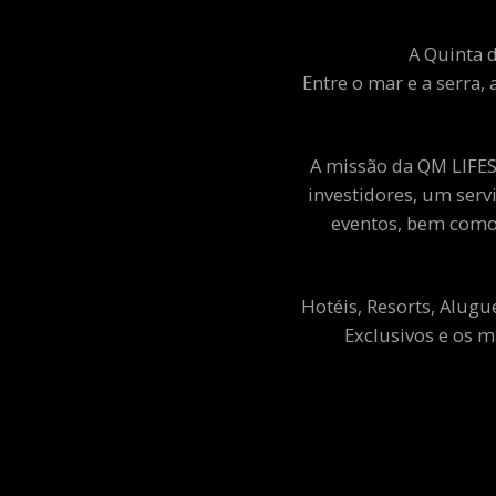
A Quinta d
Entre o mar e a serra, 
A missão da QM LIFEST
investidores, um ser
eventos, bem como 
Hotéis, Resorts, Alugu
Exclusivos e os m