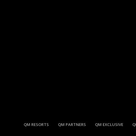
QM RESORTS
QM PARTNERS
QM EXCLUSIVE
Q