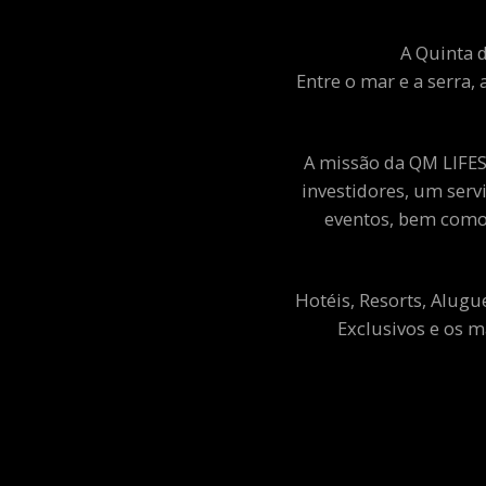
A Quinta d
Entre o mar e a serra, 
A missão da QM LIFEST
investidores, um ser
eventos, bem como 
Hotéis, Resorts, Alugu
Exclusivos e os m