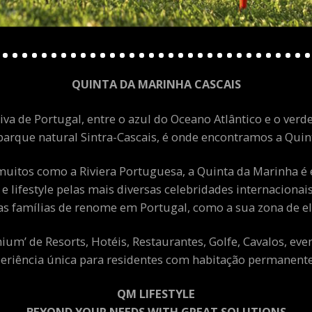
QUINTA DA MARINHA CASCAIS
va de Portugal, entre o azul do Oceano Atlântico e o verde
arque natural Sintra-Cascais, é onde encontramos a Quint
uitos como a Riviera Portuguesa, a Quinta da Marinha é 
 e lifestyle pelas mais diversas celebridades internacion
as famílias de renome em Portugal, como a sua zona de el
m’ de Resorts, Hotéis, Restaurantes, Golfe, Cavalos, eve
eriência única para residentes com habitação permanente 
QM LIFESTYLE
BEYOND YOUR NEEDS WITH GREAT SOLUTIONS