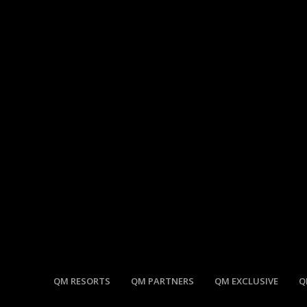
QM RESORTS
QM PARTNERS
QM EXCLUSIVE
Q