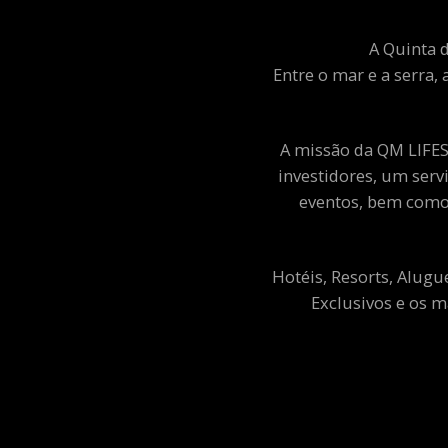
A Quinta d
Entre o mar e a serra, 
A missão da QM LIFEST
investidores, um ser
eventos, bem como 
Hotéis, Resorts, Alugu
Exclusivos e os m