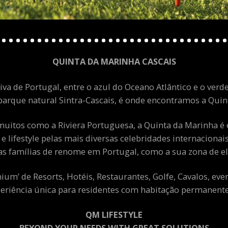
QUINTA DA MARINHA CASCAIS
va de Portugal, entre o azul do Oceano Atlântico e o verde
arque natural Sintra-Cascais, é onde encontramos a Quint
uitos como a Riviera Portuguesa, a Quinta da Marinha é 
 e lifestyle pelas mais diversas celebridades internacion
as famílias de renome em Portugal, como a sua zona de el
m’ de Resorts, Hotéis, Restaurantes, Golfe, Cavalos, eve
eriência única para residentes com habitação permanente 
QM LIFESTYLE
BEYOND YOUR NEEDS WITH GREAT SOLUTIONS