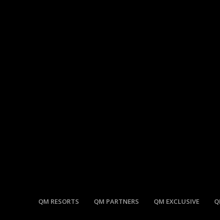
QM RESORTS
QM PARTNERS
QM EXCLUSIVE
Q