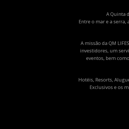
A Quinta d
Entre o mar e a serra, 
A missão da QM LIFEST
investidores, um ser
eventos, bem como 
Hotéis, Resorts, Alugu
Exclusivos e os m