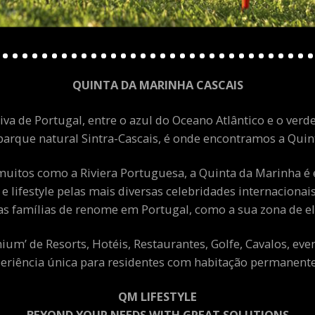
QUINTA DA MARINHA CASCAIS
va de Portugal, entre o azul do Oceano Atlântico e o verde
arque natural Sintra-Cascais, é onde encontramos a Quint
uitos como a Riviera Portuguesa, a Quinta da Marinha é 
 e lifestyle pelas mais diversas celebridades internacion
as famílias de renome em Portugal, como a sua zona de el
m’ de Resorts, Hotéis, Restaurantes, Golfe, Cavalos, eve
eriência única para residentes com habitação permanente 
QM LIFESTYLE
BEYOND YOUR NEEDS WITH GREAT SOLUTIONS