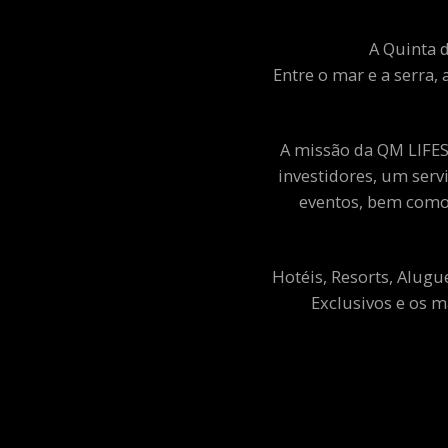
A Quinta d
Entre o mar e a serra, 
A missão da QM LIFEST
investidores, um ser
eventos, bem como 
Hotéis, Resorts, Alugu
Exclusivos e os m