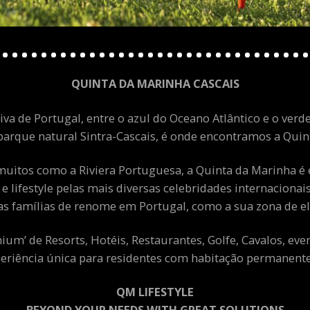
QUINTA DA MARINHA CASCAIS
va de Portugal, entre o azul do Oceano Atlântico e o verde
arque natural Sintra-Cascais, é onde encontramos a Quint
uitos como a Riviera Portuguesa, a Quinta da Marinha é 
 e lifestyle pelas mais diversas celebridades internacion
as famílias de renome em Portugal, como a sua zona de el
m’ de Resorts, Hotéis, Restaurantes, Golfe, Cavalos, eve
eriência única para residentes com habitação permanente 
QM LIFESTYLE
BEYOND YOUR NEEDS WITH GREAT SOLUTIONS