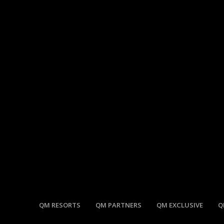
QM RESORTS
QM PARTNERS
QM EXCLUSIVE
Q