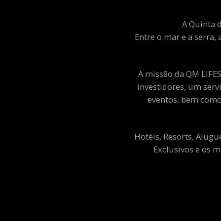
A Quinta d
Entre o mar e a serra, 
A missão da QM LIFEST
investidores, um ser
eventos, bem como 
Hotéis, Resorts, Alugu
Exclusivos e os m