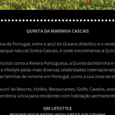
QUINTA DA MARINHA CASCAIS
va de Portugal, entre o azul do Oceano Atlântico e o verde
arque natural Sintra-Cascais, é onde encontramos a Quint
uitos como a Riviera Portuguesa, a Quinta da Marinha é 
 e lifestyle pelas mais diversas celebridades internacion
as famílias de renome em Portugal, como a sua zona de el
m’ de Resorts, Hotéis, Restaurantes, Golfe, Cavalos, eve
eriência única para residentes com habitação permanente 
QM LIFESTYLE
BEYOND YOUR NEEDS WITH GREAT SOLUTIONS