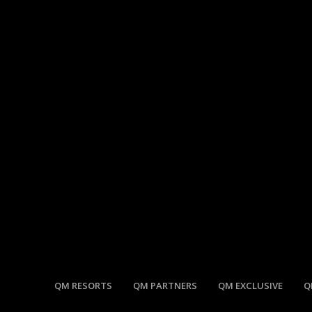
QM RESORTS
QM PARTNERS
QM EXCLUSIVE
Q