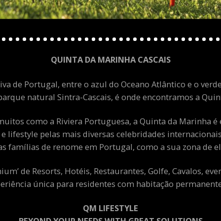
QUINTA DA MARINHA CASCAIS
va de Portugal, entre o azul do Oceano Atlântico e o verde
arque natural Sintra-Cascais, é onde encontramos a Quint
uitos como a Riviera Portuguesa, a Quinta da Marinha é 
 e lifestyle pelas mais diversas celebridades internacion
as famílias de renome em Portugal, como a sua zona de el
m’ de Resorts, Hotéis, Restaurantes, Golfe, Cavalos, eve
eriência única para residentes com habitação permanente 
QM LIFESTYLE
BEYOND YOUR NEEDS WITH GREAT SOLUTIONS