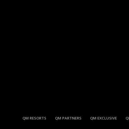
QM RESORTS
QM PARTNERS
QM EXCLUSIVE
Q