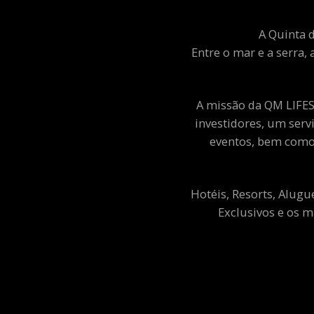
A Quinta d
Entre o mar e a serra, 
A missão da QM LIFEST
investidores, um ser
eventos, bem como 
Hotéis, Resorts, Alugu
Exclusivos e os m