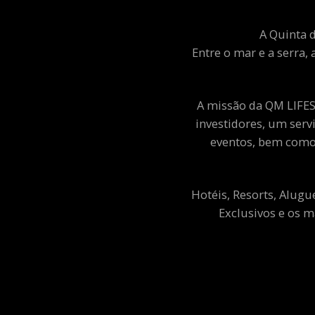
A Quinta d
Entre o mar e a serra, 
A missão da QM LIFEST
investidores, um ser
eventos, bem como 
Hotéis, Resorts, Alugu
Exclusivos e os m