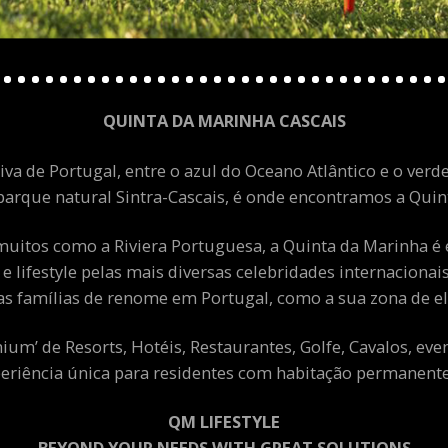
QUINTA DA MARINHA CASCAIS
va de Portugal, entre o azul do Oceano Atlântico e o verde
arque natural Sintra-Cascais, é onde encontramos a Quint
uitos como a Riviera Portuguesa, a Quinta da Marinha é 
 e lifestyle pelas mais diversas celebridades internacion
as famílias de renome em Portugal, como a sua zona de el
m’ de Resorts, Hotéis, Restaurantes, Golfe, Cavalos, eve
eriência única para residentes com habitação permanente 
QM LIFESTYLE
BEYOND YOUR NEEDS WITH GREAT SOLUTIONS