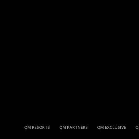
QM RESORTS
QM PARTNERS
QM EXCLUSIVE
Q