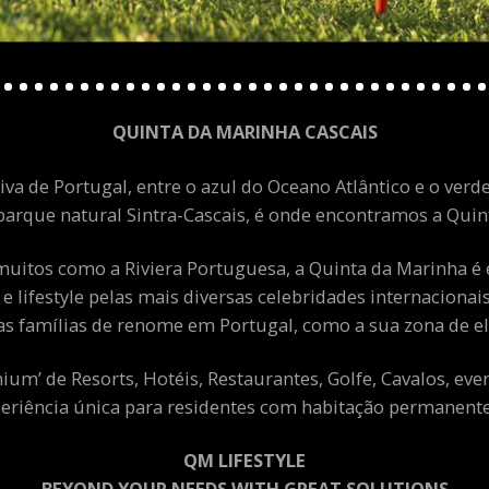
QUINTA DA MARINHA CASCAIS
va de Portugal, entre o azul do Oceano Atlântico e o verde
arque natural Sintra-Cascais, é onde encontramos a Quint
uitos como a Riviera Portuguesa, a Quinta da Marinha é 
 e lifestyle pelas mais diversas celebridades internacion
as famílias de renome em Portugal, como a sua zona de el
m’ de Resorts, Hotéis, Restaurantes, Golfe, Cavalos, eve
eriência única para residentes com habitação permanente 
QM LIFESTYLE
BEYOND YOUR NEEDS WITH GREAT SOLUTIONS