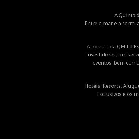
A Quinta d
Entre o mar e a serra, 
A missão da QM LIFEST
investidores, um ser
eventos, bem como 
Hotéis, Resorts, Alugu
Exclusivos e os m