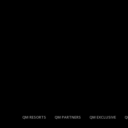
QM RESORTS
QM PARTNERS
QM EXCLUSIVE
Q