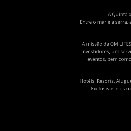
A Quinta d
Entre o mar e a serra, 
A missão da QM LIFEST
investidores, um ser
eventos, bem como 
Hotéis, Resorts, Alugu
Exclusivos e os m