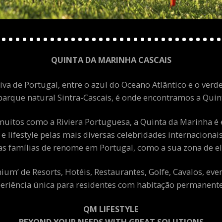
QUINTA DA MARINHA CASCAIS
va de Portugal, entre o azul do Oceano Atlântico e o verde
arque natural Sintra-Cascais, é onde encontramos a Quint
uitos como a Riviera Portuguesa, a Quinta da Marinha é 
 e lifestyle pelas mais diversas celebridades internacion
as famílias de renome em Portugal, como a sua zona de el
m’ de Resorts, Hotéis, Restaurantes, Golfe, Cavalos, eve
eriência única para residentes com habitação permanente 
QM LIFESTYLE
BEYOND YOUR NEEDS WITH GREAT SOLUTIONS