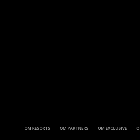
QM RESORTS
QM PARTNERS
QM EXCLUSIVE
Q