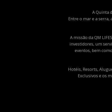
A Quinta d
Entre o mar e a serra, 
A missão da QM LIFEST
investidores, um ser
eventos, bem como 
Hotéis, Resorts, Alugu
Exclusivos e os m