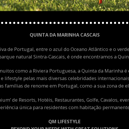
QUINTA DA MARINHA CASCAIS
va de Portugal, entre o azul do Oceano Atlântico e o verde
arque natural Sintra-Cascais, é onde encontramos a Quint
uitos como a Riviera Portuguesa, a Quinta da Marinha é 
 e lifestyle pelas mais diversas celebridades internacion
as famílias de renome em Portugal, como a sua zona de el
m’ de Resorts, Hotéis, Restaurantes, Golfe, Cavalos, eve
eriência única para residentes com habitação permanente 
QM LIFESTYLE
BEYOND YOUR NEEDS WITH GREAT SOLUTIONS