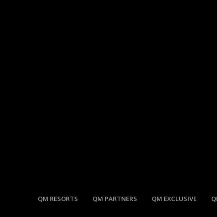
QM RESORTS
QM PARTNERS
QM EXCLUSIVE
Q