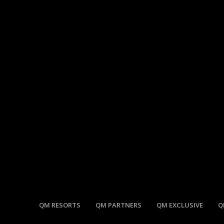
QM RESORTS
QM PARTNERS
QM EXCLUSIVE
Q