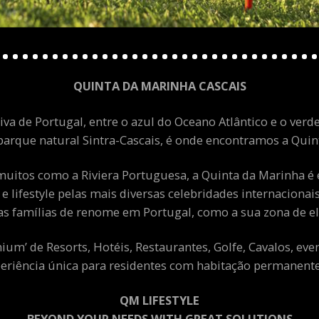
QUINTA DA MARINHA CASCAIS
va de Portugal, entre o azul do Oceano Atlântico e o verde
arque natural Sintra-Cascais, é onde encontramos a Quint
uitos como a Riviera Portuguesa, a Quinta da Marinha é 
 e lifestyle pelas mais diversas celebridades internacion
as famílias de renome em Portugal, como a sua zona de el
m’ de Resorts, Hotéis, Restaurantes, Golfe, Cavalos, eve
eriência única para residentes com habitação permanente 
QM LIFESTYLE
BEYOND YOUR NEEDS WITH GREAT SOLUTIONS