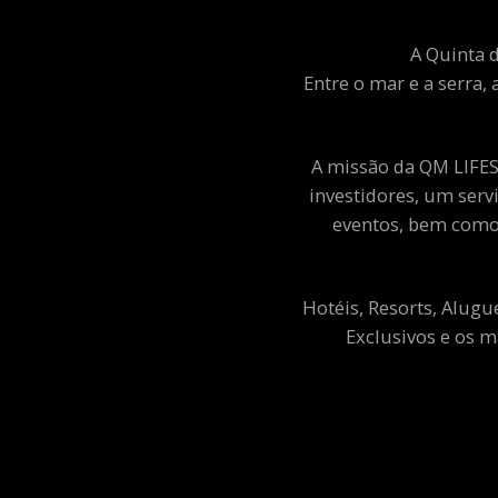
A Quinta d
Entre o mar e a serra, 
A missão da QM LIFEST
investidores, um ser
eventos, bem como 
Hotéis, Resorts, Alugu
Exclusivos e os m