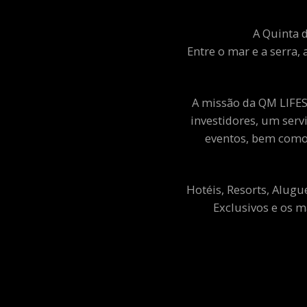
A Quinta d
Entre o mar e a serra, 
A missão da QM LIFEST
investidores, um ser
eventos, bem como 
Hotéis, Resorts, Alugu
Exclusivos e os m