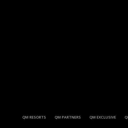
QM RESORTS
QM PARTNERS
QM EXCLUSIVE
Q