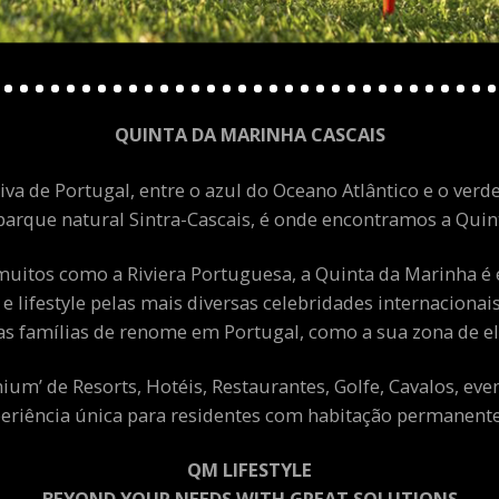
QUINTA DA MARINHA CASCAIS
va de Portugal, entre o azul do Oceano Atlântico e o verde
arque natural Sintra-Cascais, é onde encontramos a Quint
uitos como a Riviera Portuguesa, a Quinta da Marinha é 
 e lifestyle pelas mais diversas celebridades internacion
as famílias de renome em Portugal, como a sua zona de el
m’ de Resorts, Hotéis, Restaurantes, Golfe, Cavalos, eve
eriência única para residentes com habitação permanente 
QM LIFESTYLE
BEYOND YOUR NEEDS WITH GREAT SOLUTIONS