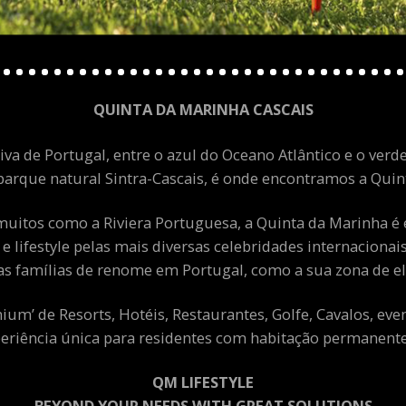
QUINTA DA MARINHA CASCAIS
va de Portugal, entre o azul do Oceano Atlântico e o verde
arque natural Sintra-Cascais, é onde encontramos a Quint
uitos como a Riviera Portuguesa, a Quinta da Marinha é 
 e lifestyle pelas mais diversas celebridades internacion
as famílias de renome em Portugal, como a sua zona de el
m’ de Resorts, Hotéis, Restaurantes, Golfe, Cavalos, eve
eriência única para residentes com habitação permanente 
QM LIFESTYLE
BEYOND YOUR NEEDS WITH GREAT SOLUTIONS