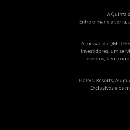
A Quinta d
Entre o mar e a serra, 
A missão da QM LIFEST
investidores, um ser
eventos, bem como 
Hotéis, Resorts, Alugu
Exclusivos e os m