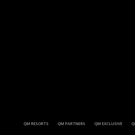
QM RESORTS
QM PARTNERS
QM EXCLUSIVE
Q