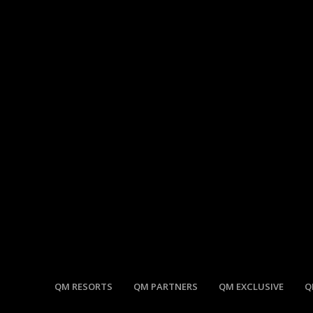
QM RESORTS
QM PARTNERS
QM EXCLUSIVE
Q