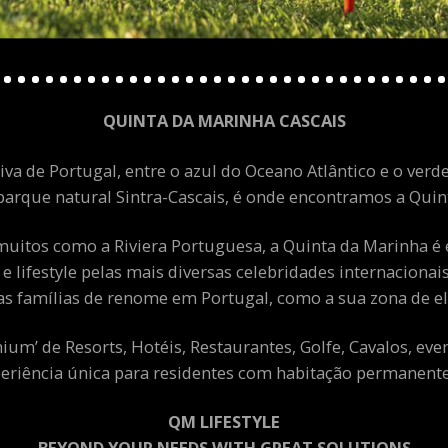
QUINTA DA MARINHA CASCAIS
va de Portugal, entre o azul do Oceano Atlântico e o verde
arque natural Sintra-Cascais, é onde encontramos a Quint
uitos como a Riviera Portuguesa, a Quinta da Marinha é 
 e lifestyle pelas mais diversas celebridades internacion
as famílias de renome em Portugal, como a sua zona de el
m’ de Resorts, Hotéis, Restaurantes, Golfe, Cavalos, eve
eriência única para residentes com habitação permanente 
QM LIFESTYLE
BEYOND YOUR NEEDS WITH GREAT SOLUTIONS