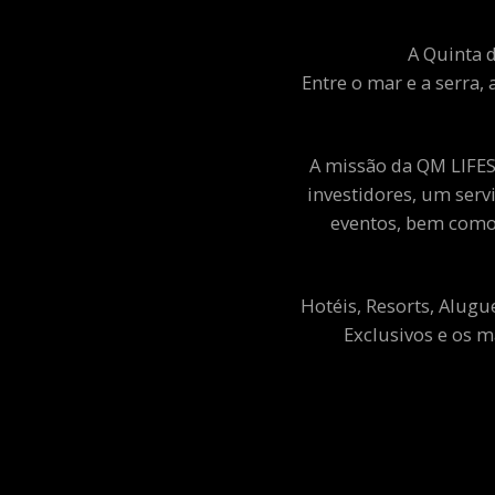
A Quinta d
Entre o mar e a serra, 
A missão da QM LIFEST
investidores, um ser
eventos, bem como 
Hotéis, Resorts, Alugu
Exclusivos e os m