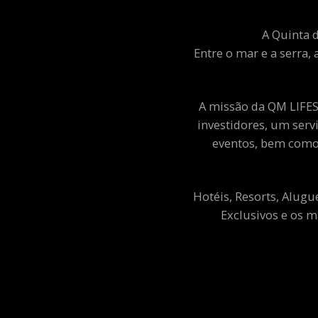
A Quinta d
Entre o mar e a serra, 
A missão da QM LIFEST
investidores, um ser
eventos, bem como 
Hotéis, Resorts, Alugu
Exclusivos e os m