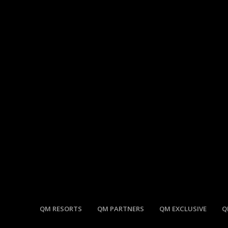
QM RESORTS
QM PARTNERS
QM EXCLUSIVE
Q