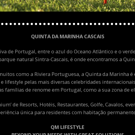
QUINTA DA MARINHA CASCAIS
va de Portugal, entre o azul do Oceano Atlântico e o verde
arque natural Sintra-Cascais, é onde encontramos a Quint
uitos como a Riviera Portuguesa, a Quinta da Marinha é 
 e lifestyle pelas mais diversas celebridades internacion
as famílias de renome em Portugal, como a sua zona de el
m’ de Resorts, Hotéis, Restaurantes, Golfe, Cavalos, eve
eriência única para residentes com habitação permanente 
QM LIFESTYLE
BEYOND YOUR NEEDS WITH GREAT SOLUTIONS