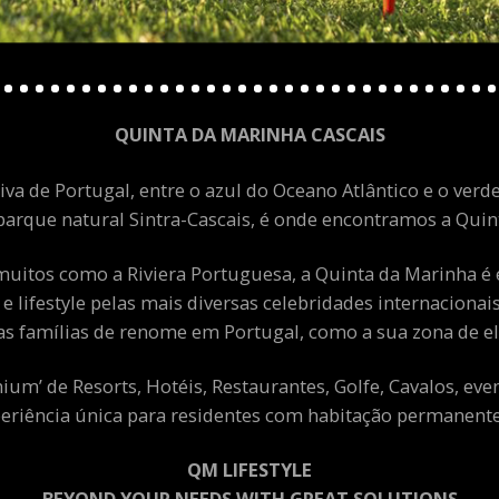
QUINTA DA MARINHA CASCAIS
va de Portugal, entre o azul do Oceano Atlântico e o verde
arque natural Sintra-Cascais, é onde encontramos a Quint
uitos como a Riviera Portuguesa, a Quinta da Marinha é 
 e lifestyle pelas mais diversas celebridades internacion
as famílias de renome em Portugal, como a sua zona de el
m’ de Resorts, Hotéis, Restaurantes, Golfe, Cavalos, eve
eriência única para residentes com habitação permanente 
QM LIFESTYLE
BEYOND YOUR NEEDS WITH GREAT SOLUTIONS