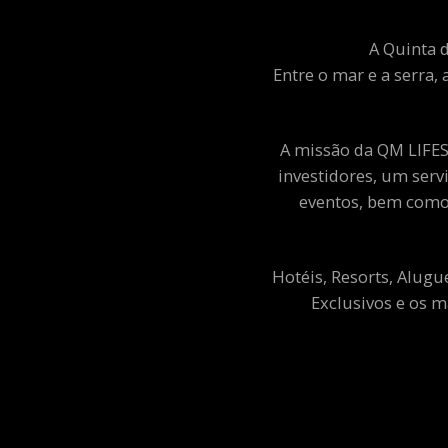
A Quinta d
Entre o mar e a serra, 
A missão da QM LIFEST
investidores, um ser
eventos, bem como 
Hotéis, Resorts, Alugu
Exclusivos e os m