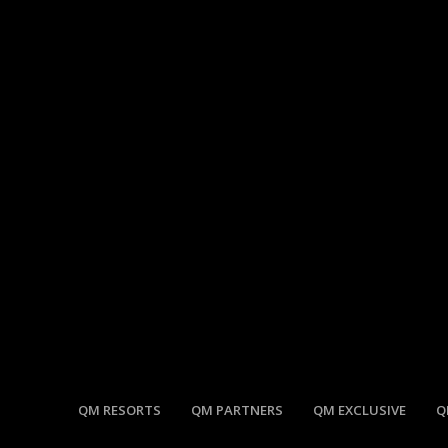
QM RESORTS
QM PARTNERS
QM EXCLUSIVE
Q