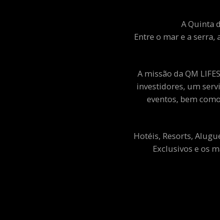
A Quinta d
Entre o mar e a serra, 
A missão da QM LIFEST
investidores, um ser
eventos, bem como 
Hotéis, Resorts, Alugu
Exclusivos e os m