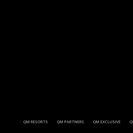
QM RESORTS
QM PARTNERS
QM EXCLUSIVE
Q