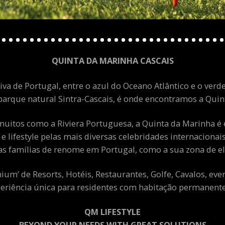
QUINTA DA MARINHA CASCAIS
va de Portugal, entre o azul do Oceano Atlântico e o verde
arque natural Sintra-Cascais, é onde encontramos a Quint
uitos como a Riviera Portuguesa, a Quinta da Marinha é 
 e lifestyle pelas mais diversas celebridades internacion
as famílias de renome em Portugal, como a sua zona de el
m’ de Resorts, Hotéis, Restaurantes, Golfe, Cavalos, eve
eriência única para residentes com habitação permanente 
QM LIFESTYLE
BEYOND YOUR NEEDS WITH GREAT SOLUTIONS