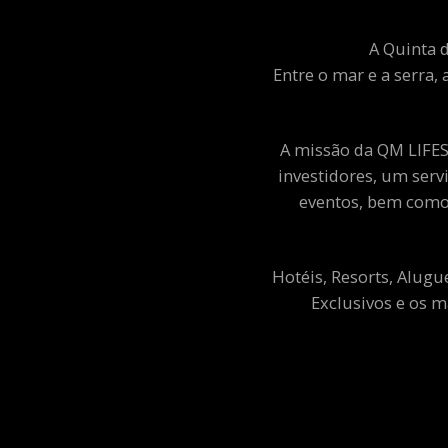
A Quinta d
Entre o mar e a serra, 
A missão da QM LIFEST
investidores, um ser
eventos, bem como 
Hotéis, Resorts, Alugu
Exclusivos e os m