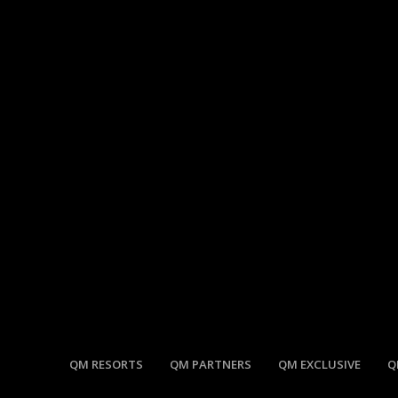
QM RESORTS
QM PARTNERS
QM EXCLUSIVE
Q