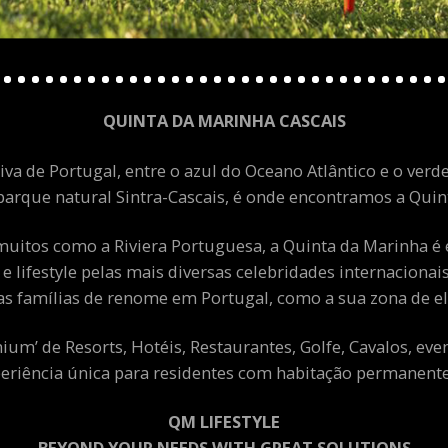
QUINTA DA MARINHA CASCAIS
va de Portugal, entre o azul do Oceano Atlântico e o verde
arque natural Sintra-Cascais, é onde encontramos a Quint
uitos como a Riviera Portuguesa, a Quinta da Marinha é 
 e lifestyle pelas mais diversas celebridades internacion
as famílias de renome em Portugal, como a sua zona de el
m’ de Resorts, Hotéis, Restaurantes, Golfe, Cavalos, eve
eriência única para residentes com habitação permanente 
QM LIFESTYLE
BEYOND YOUR NEEDS WITH GREAT SOLUTIONS