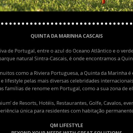
QUINTA DA MARINHA CASCAIS
va de Portugal, entre o azul do Oceano Atlântico e o verde
arque natural Sintra-Cascais, é onde encontramos a Quint
uitos como a Riviera Portuguesa, a Quinta da Marinha é 
 e lifestyle pelas mais diversas celebridades internacion
as famílias de renome em Portugal, como a sua zona de el
m’ de Resorts, Hotéis, Restaurantes, Golfe, Cavalos, eve
eriência única para residentes com habitação permanente 
QM LIFESTYLE
BEYOND YOUR NEEDS WITH GREAT SOLUTIONS