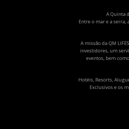
A Quinta d
Entre o mar e a serra, 
A missão da QM LIFEST
investidores, um ser
eventos, bem como 
Hotéis, Resorts, Alugu
Exclusivos e os m