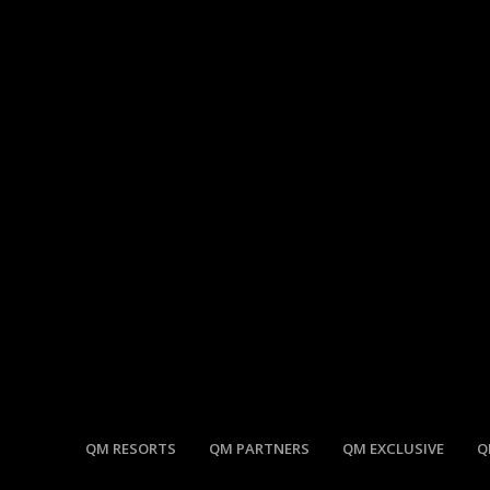
QM RESORTS
QM PARTNERS
QM EXCLUSIVE
Q