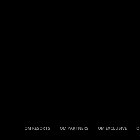
QM RESORTS
QM PARTNERS
QM EXCLUSIVE
Q