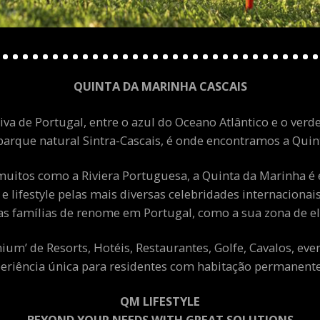
QUINTA DA MARINHA CASCAIS
va de Portugal, entre o azul do Oceano Atlântico e o verde
arque natural Sintra-Cascais, é onde encontramos a Quint
uitos como a Riviera Portuguesa, a Quinta da Marinha é 
 e lifestyle pelas mais diversas celebridades internacion
as famílias de renome em Portugal, como a sua zona de el
m’ de Resorts, Hotéis, Restaurantes, Golfe, Cavalos, eve
eriência única para residentes com habitação permanente 
QM LIFESTYLE
BEYOND YOUR NEEDS WITH GREAT SOLUTIONS