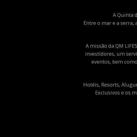
A Quinta d
Entre o mar e a serra, 
A missão da QM LIFEST
investidores, um ser
eventos, bem como 
Hotéis, Resorts, Alugu
Exclusivos e os m