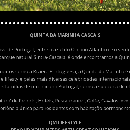
QUINTA DA MARINHA CASCAIS
va de Portugal, entre o azul do Oceano Atlântico e o verde
arque natural Sintra-Cascais, é onde encontramos a Quint
uitos como a Riviera Portuguesa, a Quinta da Marinha é 
 e lifestyle pelas mais diversas celebridades internacion
as famílias de renome em Portugal, como a sua zona de el
m’ de Resorts, Hotéis, Restaurantes, Golfe, Cavalos, eve
eriência única para residentes com habitação permanente 
QM LIFESTYLE
BEYOND YOUR NEEDS WITH GREAT SOLUTIONS