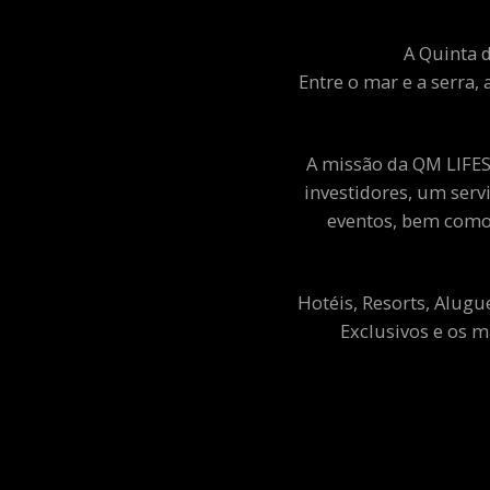
A Quinta d
Entre o mar e a serra, 
A missão da QM LIFEST
investidores, um ser
eventos, bem como 
Hotéis, Resorts, Alugu
Exclusivos e os m