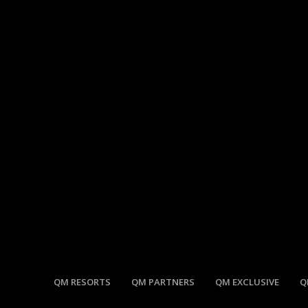
QM RESORTS
QM PARTNERS
QM EXCLUSIVE
Q