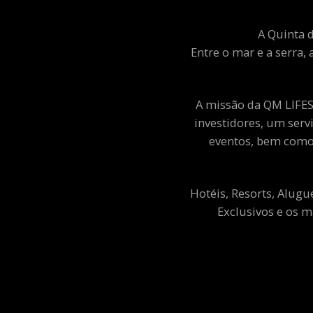
A Quinta d
Entre o mar e a serra, 
A missão da QM LIFEST
investidores, um ser
eventos, bem como 
Hotéis, Resorts, Alugu
Exclusivos e os m