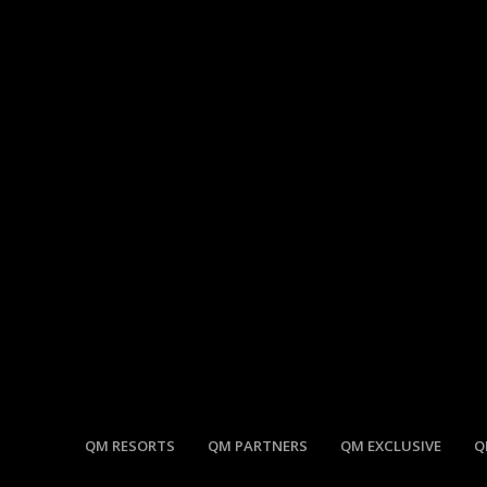
QM RESORTS
QM PARTNERS
QM EXCLUSIVE
Q