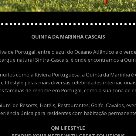
QUINTA DA MARINHA CASCAIS
va de Portugal, entre o azul do Oceano Atlântico e o verde
arque natural Sintra-Cascais, é onde encontramos a Quint
uitos como a Riviera Portuguesa, a Quinta da Marinha é 
 e lifestyle pelas mais diversas celebridades internacion
as famílias de renome em Portugal, como a sua zona de el
m’ de Resorts, Hotéis, Restaurantes, Golfe, Cavalos, eve
eriência única para residentes com habitação permanente 
QM LIFESTYLE
BEYOND YOUR NEEDS WITH GREAT SOLUTIONS