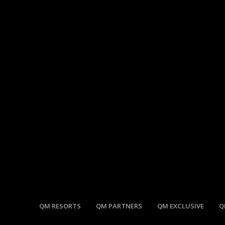
QM RESORTS
QM PARTNERS
QM EXCLUSIVE
Q