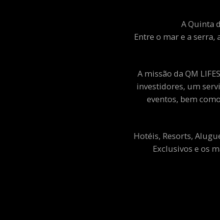
A Quinta d
Entre o mar e a serra, 
A missão da QM LIFEST
investidores, um ser
eventos, bem como 
Hotéis, Resorts, Alugu
Exclusivos e os m