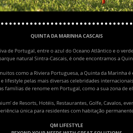
QUINTA DA MARINHA CASCAIS
va de Portugal, entre o azul do Oceano Atlântico e o verde
arque natural Sintra-Cascais, é onde encontramos a Quint
uitos como a Riviera Portuguesa, a Quinta da Marinha é 
 e lifestyle pelas mais diversas celebridades internacion
as famílias de renome em Portugal, como a sua zona de el
m’ de Resorts, Hotéis, Restaurantes, Golfe, Cavalos, eve
eriência única para residentes com habitação permanente 
QM LIFESTYLE
BEYOND YOUR NEEDS WITH GREAT SOLUTIONS