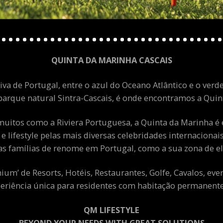
QUINTA DA MARINHA CASCAIS
va de Portugal, entre o azul do Oceano Atlântico e o verde
arque natural Sintra-Cascais, é onde encontramos a Quint
uitos como a Riviera Portuguesa, a Quinta da Marinha é 
 e lifestyle pelas mais diversas celebridades internacion
as famílias de renome em Portugal, como a sua zona de el
m’ de Resorts, Hotéis, Restaurantes, Golfe, Cavalos, eve
eriência única para residentes com habitação permanente 
QM LIFESTYLE
BEYOND YOUR NEEDS WITH GREAT SOLUTIONS