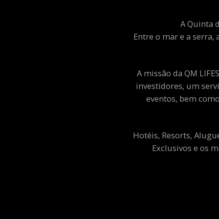
A Quinta d
Entre o mar e a serra, 
A missão da QM LIFEST
investidores, um ser
eventos, bem como 
Hotéis, Resorts, Alugu
Exclusivos e os m