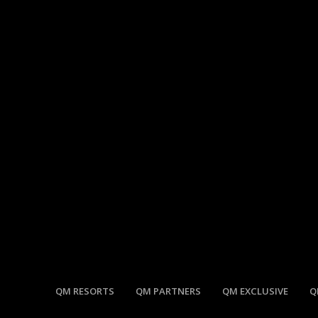
QM RESORTS
QM PARTNERS
QM EXCLUSIVE
Q