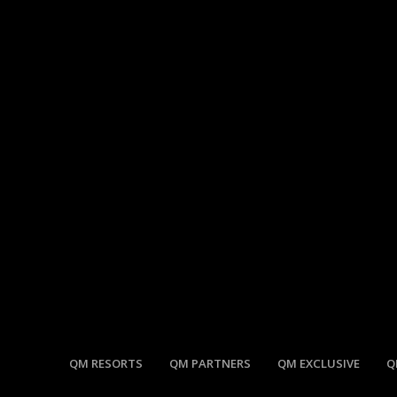
QM RESORTS
QM PARTNERS
QM EXCLUSIVE
Q