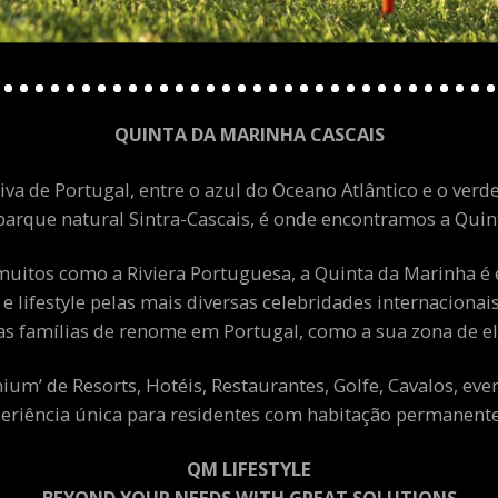
QUINTA DA MARINHA CASCAIS
va de Portugal, entre o azul do Oceano Atlântico e o verde
arque natural Sintra-Cascais, é onde encontramos a Quint
uitos como a Riviera Portuguesa, a Quinta da Marinha é 
 e lifestyle pelas mais diversas celebridades internacion
as famílias de renome em Portugal, como a sua zona de el
m’ de Resorts, Hotéis, Restaurantes, Golfe, Cavalos, eve
eriência única para residentes com habitação permanente 
QM LIFESTYLE
BEYOND YOUR NEEDS WITH GREAT SOLUTIONS