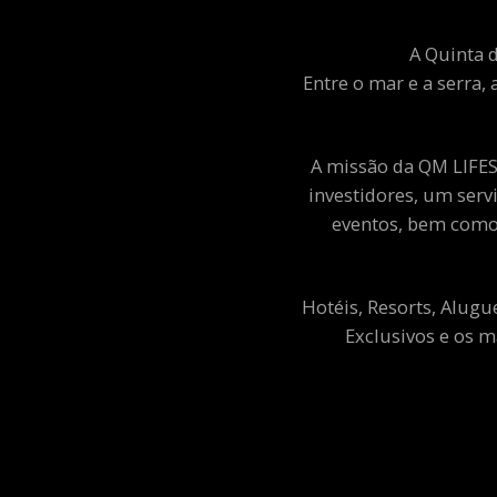
A Quinta d
Entre o mar e a serra, 
A missão da QM LIFEST
investidores, um ser
eventos, bem como 
Hotéis, Resorts, Alugu
Exclusivos e os m