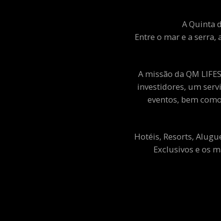
A Quinta d
Entre o mar e a serra, 
A missão da QM LIFEST
investidores, um ser
eventos, bem como 
Hotéis, Resorts, Alugu
Exclusivos e os m