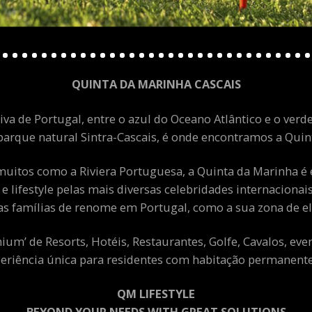
QUINTA DA MARINHA CASCAIS
va de Portugal, entre o azul do Oceano Atlântico e o verde
arque natural Sintra-Cascais, é onde encontramos a Quint
uitos como a Riviera Portuguesa, a Quinta da Marinha é 
 e lifestyle pelas mais diversas celebridades internacion
as famílias de renome em Portugal, como a sua zona de el
m’ de Resorts, Hotéis, Restaurantes, Golfe, Cavalos, eve
eriência única para residentes com habitação permanente 
QM LIFESTYLE
BEYOND YOUR NEEDS WITH GREAT SOLUTIONS