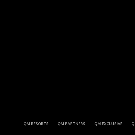
QM RESORTS
QM PARTNERS
QM EXCLUSIVE
Q