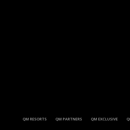
QM RESORTS
QM PARTNERS
QM EXCLUSIVE
Q