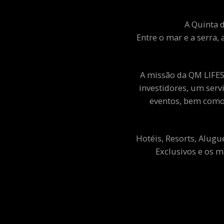
A Quinta d
Entre o mar e a serra, 
A missão da QM LIFEST
investidores, um ser
eventos, bem como 
Hotéis, Resorts, Alugu
Exclusivos e os m