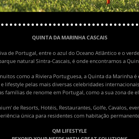
QUINTA DA MARINHA CASCAIS
va de Portugal, entre o azul do Oceano Atlântico e o verde
arque natural Sintra-Cascais, é onde encontramos a Quint
uitos como a Riviera Portuguesa, a Quinta da Marinha é 
 e lifestyle pelas mais diversas celebridades internacion
as famílias de renome em Portugal, como a sua zona de el
m’ de Resorts, Hotéis, Restaurantes, Golfe, Cavalos, eve
eriência única para residentes com habitação permanente 
QM LIFESTYLE
BEYOND YOUR NEEDS WITH GREAT SOLUTIONS