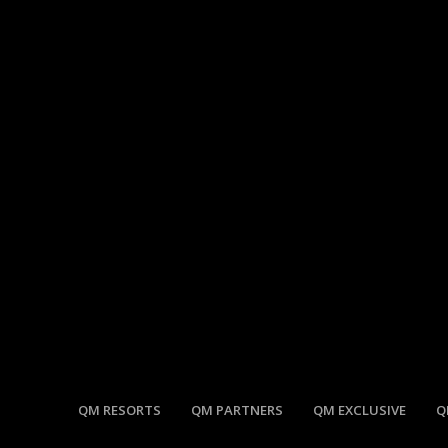
QM RESORTS
QM PARTNERS
QM EXCLUSIVE
Q