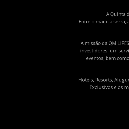
A Quinta d
Entre o mar e a serra, 
A missão da QM LIFEST
investidores, um ser
eventos, bem como 
Hotéis, Resorts, Alugu
Exclusivos e os m