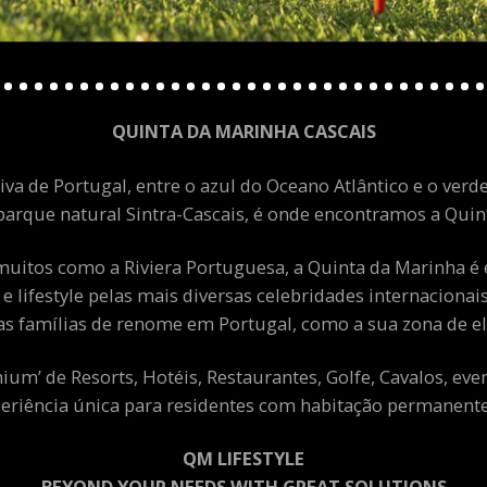
QUINTA DA MARINHA CASCAIS
va de Portugal, entre o azul do Oceano Atlântico e o verde
arque natural Sintra-Cascais, é onde encontramos a Quint
uitos como a Riviera Portuguesa, a Quinta da Marinha é 
 e lifestyle pelas mais diversas celebridades internacion
as famílias de renome em Portugal, como a sua zona de el
m’ de Resorts, Hotéis, Restaurantes, Golfe, Cavalos, eve
eriência única para residentes com habitação permanente 
QM LIFESTYLE
BEYOND YOUR NEEDS WITH GREAT SOLUTIONS