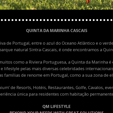
QUINTA DA MARINHA CASCAIS
va de Portugal, entre o azul do Oceano Atlântico e o verde
arque natural Sintra-Cascais, é onde encontramos a Quint
uitos como a Riviera Portuguesa, a Quinta da Marinha é 
 e lifestyle pelas mais diversas celebridades internacion
as famílias de renome em Portugal, como a sua zona de el
m’ de Resorts, Hotéis, Restaurantes, Golfe, Cavalos, eve
eriência única para residentes com habitação permanente 
QM LIFESTYLE
BEYOND YOUR NEEDS WITH GREAT SOLUTIONS