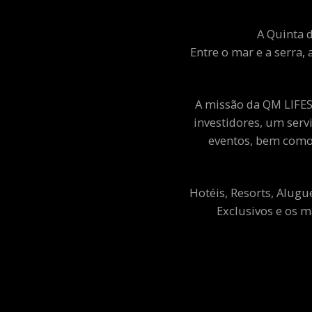
A Quinta d
Entre o mar e a serra, 
A missão da QM LIFEST
investidores, um ser
eventos, bem como 
Hotéis, Resorts, Alugu
Exclusivos e os m