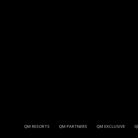
QM RESORTS
QM PARTNERS
QM EXCLUSIVE
Q