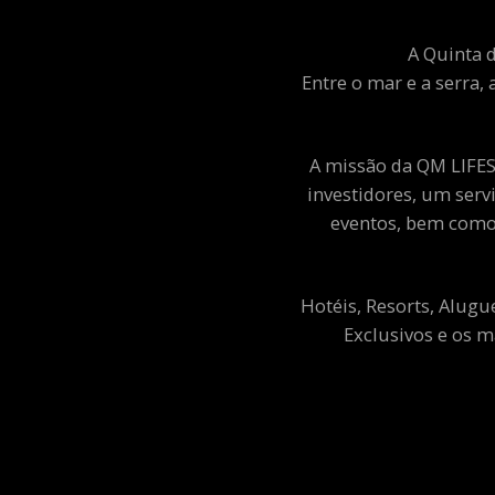
A Quinta d
Entre o mar e a serra, 
A missão da QM LIFEST
investidores, um ser
eventos, bem como 
Hotéis, Resorts, Alugu
Exclusivos e os m