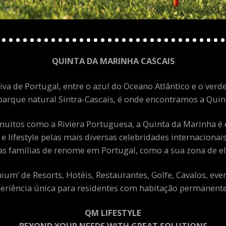
QUINTA DA MARINHA CASCAIS
va de Portugal, entre o azul do Oceano Atlântico e o verde
arque natural Sintra-Cascais, é onde encontramos a Quint
uitos como a Riviera Portuguesa, a Quinta da Marinha é 
 e lifestyle pelas mais diversas celebridades internacion
as famílias de renome em Portugal, como a sua zona de el
m’ de Resorts, Hotéis, Restaurantes, Golfe, Cavalos, eve
eriência única para residentes com habitação permanente 
QM LIFESTYLE
BEYOND YOUR NEEDS WITH GREAT SOLUTIONS