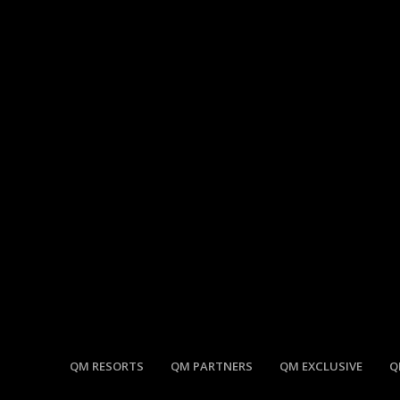
QM RESORTS
QM PARTNERS
QM EXCLUSIVE
Q