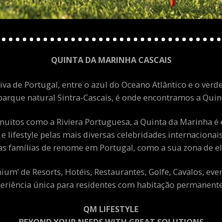
QUINTA DA MARINHA CASCAIS
va de Portugal, entre o azul do Oceano Atlântico e o verde
arque natural Sintra-Cascais, é onde encontramos a Quint
uitos como a Riviera Portuguesa, a Quinta da Marinha é 
 e lifestyle pelas mais diversas celebridades internacion
as famílias de renome em Portugal, como a sua zona de el
m’ de Resorts, Hotéis, Restaurantes, Golfe, Cavalos, eve
eriência única para residentes com habitação permanente 
QM LIFESTYLE
BEYOND YOUR NEEDS WITH GREAT SOLUTIONS