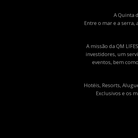
A Quinta d
Entre o mar e a serra, 
A missão da QM LIFEST
investidores, um ser
eventos, bem como 
Hotéis, Resorts, Alugu
Exclusivos e os m