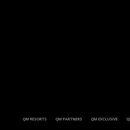
QM RESORTS
QM PARTNERS
QM EXCLUSIVE
Q