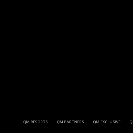
QM RESORTS
QM PARTNERS
QM EXCLUSIVE
Q