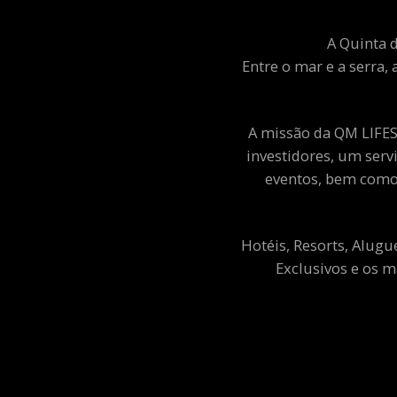
A Quinta d
Entre o mar e a serra, 
A missão da QM LIFEST
investidores, um ser
eventos, bem como 
Hotéis, Resorts, Alugu
Exclusivos e os m